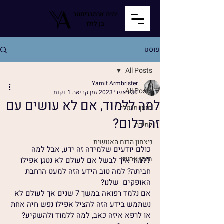
ימית ארמבריסטר
בן לולו
פוסט
All Posts
Yamit Armbrister
All Posts
30 באפר׳ 2023
זמן קריאה 1 דקות
למה ללמוד, אם לא עושים עם
חוסן מנטלי
זה כלום?
למידה
ניצחון הרוח האנושית
כולם יודעים שלמידה זה ידע, אבל למה 
חוסן ארגוני
ללמוד איך לבשל אם לעולם לא נטגן אפילו 
חביתה? למה טוב הידע הזה למעט הרחבת 
האופקים  שלנו?
אם נלמד רפואה במשך 7 שנים אך לעולם לא 
נשתמש בידע הזה להציל אפילו נפש חיה אחת 
או לרפא איזה כאב, למה ללמוד ולהשקיע? 