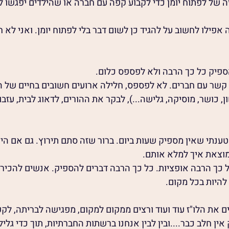
של לפתוח יומן כדי לקבוע קפה עם חברה או שהילדים יפגשו ל
 אפילו לחשוב על להגיד כן לשום דבר בלי לפתוח יומן. ואני לא ח
ספיק כל כך הרבה ולא לפספס כלום.
 קשר עם חברים. לא לפספס, חלילה ארועים חשובים בחיים של הי
ן, כושר, מוסיקה, גלישה...), לבקר את ההורים, לדאוג לבית, עזבו ב
ענתי שאין מספיק שעות ביום. ברור שזה סתם תירוץ. גם אם היו 
מוצאת איך למלא אותם.
ל כך הרבה אופציות. כל כך הרבה דברים להספיק. אנשים להכיר. 
להיות בכל מקום.
ם את הלו"ז עוד ועוד ורצים ממקום למקום, מפגישה לבריתה, לק
אין חלב כבר....ובין לבין אנחנו ברשתות החברתיות, תוך כדי גליל