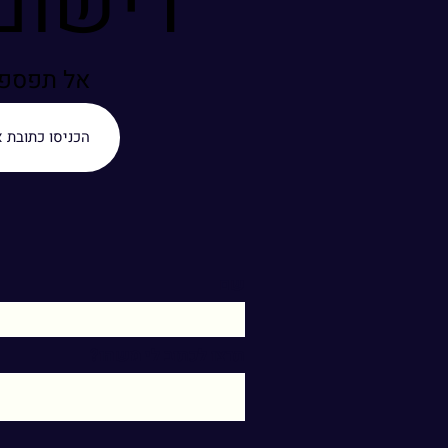
רישום
אל תפספסו
שם
תרצו לכתוב לי משהו?