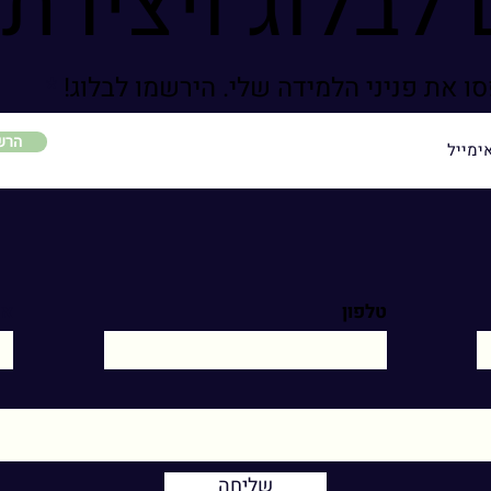
 לבלוג ויצירת
 את פניני הלמידה שלי. הירשמו לבלוג!
הרש
טלפון
אי
שליחה