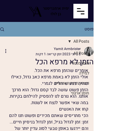
ימית ארמבריסטר
בן לולו
פוסט
All Posts
Yamit Armbrister
All Posts
6 ביוני 2023
זמן קריאה 1 דקות
הזמן לא מרפא הכל
חוסן מנטלי
אומרים שהזמן מרפא את הכל.
למידה
אולי הזמן לא באמת מרפא כאב גדול, כאילו 
ניצחון הרוח האנושית
שהיה פצע שיחלים לגמרי. 
הזמן פשוט עושה לבד קסם גדול: הוא מרכך 
חוסן ארגוני
אותנו. הוא גורם לנו להפסיק להילחם בקירות. 
במה שאי אפשר לנצח או לשנות.
קחו את האנשים
הכי מתריסים שאתם מכירים ופשוט תנו להם 
זמן: זמן לגדול בגיל, זמן לגדול בניסיון חיים... 
והם יירגעו באופן טבעי לסוג עדין יותר של 