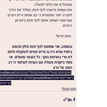
שמעלים את כולנו למעלה.
אם נשפוט מישהו לכף זכות, נסלול את הדרך 
לחברה יותר אמפטית כי גם אנחנו היינו רוצים 
שמישהו ישפוט אותנו לכף זכות ביום מן 
הימים.
 מסכימים?
בתמונה, אני שופטת לכף זכות מלון מהמם 
ביופיו שלא היו בו מיים חמים להתקלח ולחם 
לא טרי בארוחת בוקר. כל השאר מושלם. אז 
נתתי ביקורת מעולה עם הערות לשיפור כי רב 
הטוב על הרע
חוסן
חוסן מנטלי
החלטות
קונפליקט
תכונות
resilience
כישורים
מיומנות
possibilities
חמלה
ביקורתיות
סובלנות
כף זכות
חוסן מנטלי