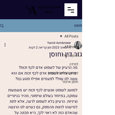
ימית ארמבריסטר
בן לולו
פוסט
All Posts
Yamit Armbrister
All Posts
14 באוג׳ 2023
זמן קריאה 2 דקות
גזר דין וחוסן
חוסן מנטלי
למידה
מה הרעיון של לשפוט אדם לכף זכות?
ניצחון הרוח האנושית
 מדוע עלינו לשפוט אדם לכף זכות אם הוא 
עשה לנו עוול? לפעמים אפילו פוגע בנו?
חוסן ארגוני
למושג לשפוט אנשים לכף זכות יש משמעות 
עמוקה, במיוחד בעולם שיפוטי, מהיר בגינויים 
וציניות. הרעיון בלא לשפוט לרעה, אלא לתת 
למישהו להנות מהספק, גם כשיש לנו הרגשה 
שהאדם הזה לא ראוי לכך, היא תכונה על 