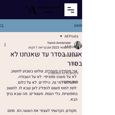
ימית ארמבריסטר
בן לולו
פוסט
All Posts
Yamit Armbrister
All Posts
16 במאי 2023
זמן קריאה 1 דקות
אנחנו בסדר עד שאנחנו לא
חוסן מנטלי
בסדר
למידה
אני מקפידה פעמיים, שלוש בשבוע לחשוב.
ניצחון הרוח האנושית
 לא על משהו ספציפי. לא על העבודה. 
חוסן ארגוני
התשלום למי גת. הילדים. לא על כלום.
 לתת למוח פשוט להפליג לאן שבא לו. לחשוב 
בחופשיות. בלי הגנות. מעצורים. מה שבא ברוך 
הבא.
 מקודם, הקדשתי לעצמי את השעה הזו. סתם 